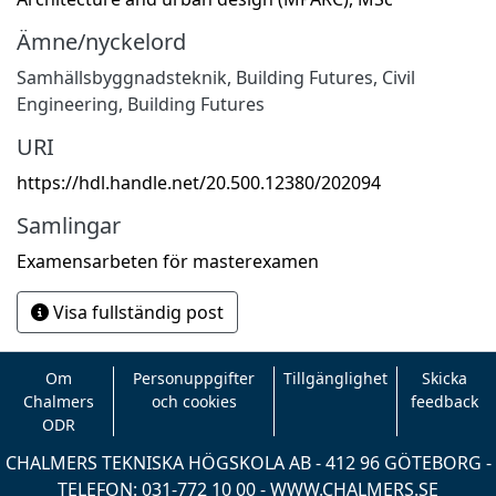
Ämne/nyckelord
Samhällsbyggnadsteknik
,
Building Futures
,
Civil
Engineering
,
Building Futures
URI
https://hdl.handle.net/20.500.12380/202094
Samlingar
Examensarbeten för masterexamen
Visa fullständig post
Om
Personuppgifter
Tillgänglighet
Skicka
Chalmers
och cookies
feedback
ODR
CHALMERS TEKNISKA HÖGSKOLA AB - 412 96 GÖTEBORG -
TELEFON: 031-772 10 00 -
WWW.CHALMERS.SE