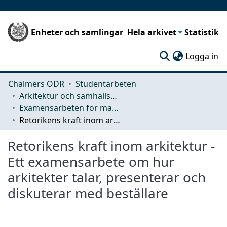
Enheter och samlingar
Hela arkivet
Statistik
(c
Logga in
Chalmers ODR
Studentarbeten
Arkitektur och samhällsbyggnadsteknik (ACE)
Examensarbeten för masterexamen
Retorikens kraft inom arkitektur - Ett examensarbete om hur arkitekter talar, presenterar och diskuterar med beställare
Retorikens kraft inom arkitektur -
Ett examensarbete om hur
arkitekter talar, presenterar och
diskuterar med beställare