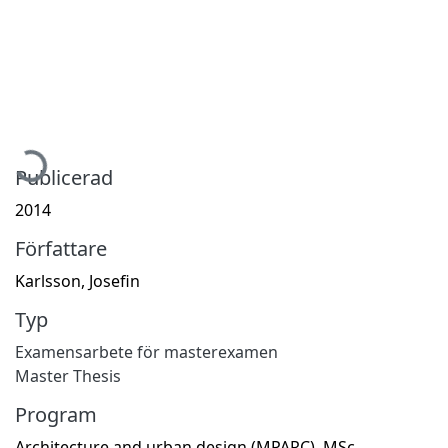
ämtar...
Publicerad
2014
Författare
Karlsson, Josefin
Typ
Examensarbete för masterexamen
Master Thesis
Program
Architecture and urban design (MPARC), MSc