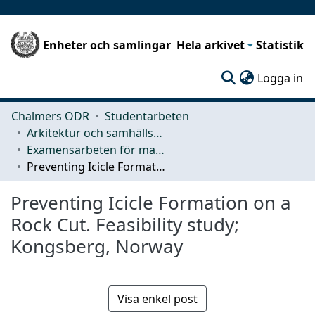
Enheter och samlingar
Hela arkivet
Statistik
(c
Logga in
Chalmers ODR
Studentarbeten
Arkitektur och samhällsbyggnadsteknik (ACE)
Examensarbeten för masterexamen
Preventing Icicle Formation on a Rock Cut. Feasibility study; Kongsberg, Norway
Preventing Icicle Formation on a
Rock Cut. Feasibility study;
Kongsberg, Norway
Visa enkel post