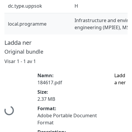
dc.type.uppsok
H
Infrastructure and envir
local.programme
engineering (MPIEE), MSc
Ladda ner
Original bundle
Visar
1 - 1 av 1
Namn:
Ladd
184617.pdf
a ner
Size:
2.37 MB
Hämtar...
Format:
Adobe Portable Document
Format
Description: