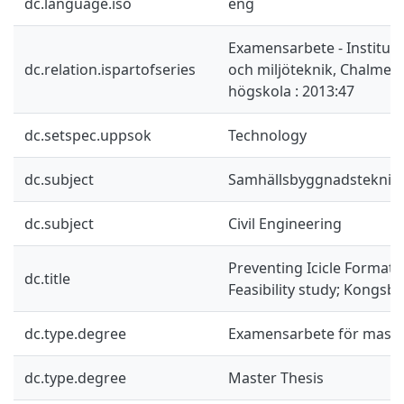
dc.language.iso
eng
Examensarbete - Instituti
dc.relation.ispartofseries
och miljöteknik, Chalmers
högskola : 2013:47
dc.setspec.uppsok
Technology
dc.subject
Samhällsbyggnadsteknik
dc.subject
Civil Engineering
Preventing Icicle Formati
dc.title
Feasibility study; Kongsb
dc.type.degree
Examensarbete för mast
dc.type.degree
Master Thesis