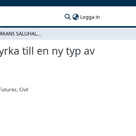
(current)
Logga in
VASAKYRKANS SALUHALL - att transformera en kyrka till en ny typ av mötesplats
a till en ny typ av
 Futures
,
Civil