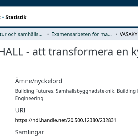
t
Statistik
Arkitektur och samhällsbyggnadsteknik (ACE)
Examensarbeten för masterexamen
 - att transformera en kyrk
Ämne/nyckelord
Building Futures
,
Samhällsbyggnadsteknik
,
Building
Engineering
URI
https://hdl.handle.net/20.500.12380/232831
Samlingar