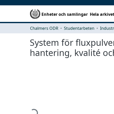
Enheter och samlingar
Hela arkive
Chalmers ODR
Studentarbeten
System för fluxpulve
hantering, kvalité oc
Hämtar...