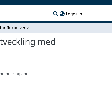
(current)
Logga in
System för fluxpulver vid pulverbågsvetsning – Utveckling med hantering, kvalité och säkerhet i fokus
Utveckling med
ngineering and