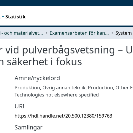
t
Statistik
Industri- och materialvetenskap (IMS)
Examensarbeten för kandidatexamen
r vid pulverbågsvetsning – 
h säkerhet i fokus
Ämne/nyckelord
Produktion
,
Övrig annan teknik
,
Production
,
Other E
Technologies not elsewhere specified
URI
https://hdl.handle.net/20.500.12380/159763
Samlingar