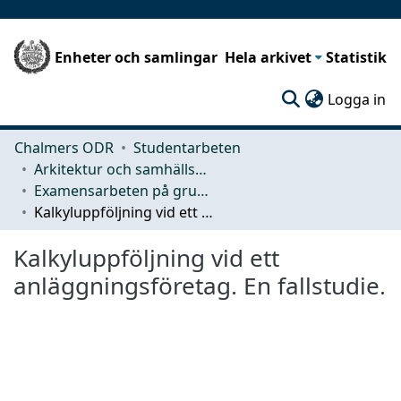
Enheter och samlingar
Hela arkivet
Statistik
(c
Logga in
Chalmers ODR
Studentarbeten
Arkitektur och samhällsbyggnadsteknik (ACE)
Examensarbeten på grundnivå
Kalkyluppföljning vid ett anläggningsföretag. En fallstudie.
Kalkyluppföljning vid ett
anläggningsföretag. En fallstudie.