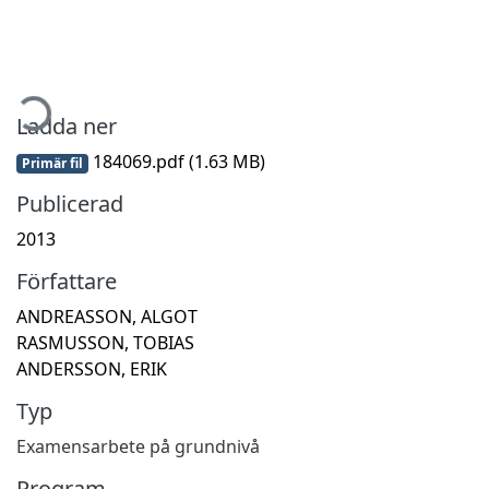
mtar...
Ladda ner
184069.pdf
(1.63 MB)
Primär fil
Publicerad
2013
Författare
ANDREASSON, ALGOT
RASMUSSON, TOBIAS
ANDERSSON, ERIK
Typ
Examensarbete på grundnivå
Program