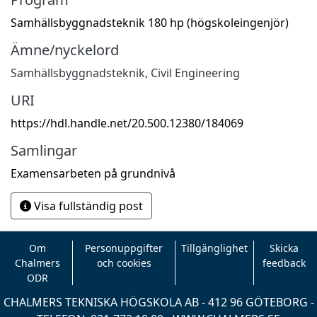
Samhällsbyggnadsteknik 180 hp (högskoleingenjör)
Ämne/nyckelord
Samhällsbyggnadsteknik
,
Civil Engineering
URI
https://hdl.handle.net/20.500.12380/184069
Samlingar
Examensarbeten på grundnivå
Visa fullständig post
Om
Personuppgifter
Tillgänglighet
Skicka
Chalmers
och cookies
feedback
ODR
CHALMERS TEKNISKA HÖGSKOLA AB - 412 96 GÖTEBORG -