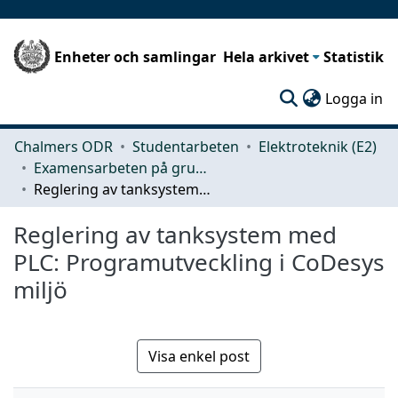
Enheter och samlingar
Hela arkivet
Statistik
(c
Logga in
Chalmers ODR
Studentarbeten
Elektroteknik (E2)
Examensarbeten på grundnivå
Reglering av tanksystem med PLC: Programutveckling i CoDesys miljö
Reglering av tanksystem med
PLC: Programutveckling i CoDesys
miljö
Visa enkel post