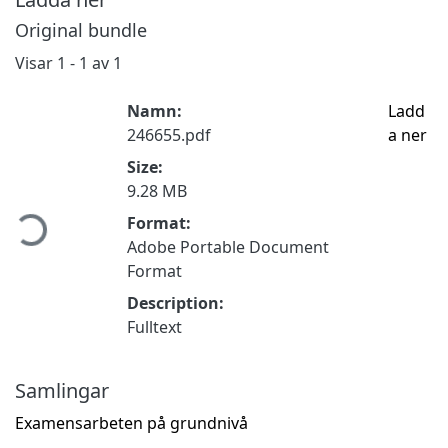
Original bundle
Visar
1 - 1 av 1
Namn:
Ladd
246655.pdf
a ner
Size:
ämtar...
9.28 MB
Format:
Adobe Portable Document
Format
Description:
Fulltext
Samlingar
Examensarbeten på grundnivå