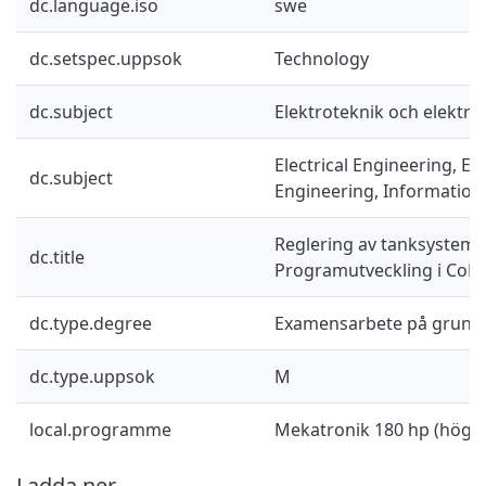
dc.language.iso
swe
dc.setspec.uppsok
Technology
dc.subject
Elektroteknik och elektro
Electrical Engineering, El
dc.subject
Engineering, Information
Reglering av tanksystem 
dc.title
Programutveckling i CoDe
dc.type.degree
Examensarbete på grund
dc.type.uppsok
M
local.programme
Mekatronik 180 hp (högsk
Ladda ner