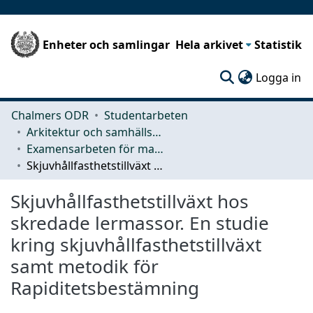
Enheter och samlingar
Hela arkivet
Statistik
(c
Logga in
Chalmers ODR
Studentarbeten
Arkitektur och samhällsbyggnadsteknik (ACE)
Examensarbeten för masterexamen
Skjuvhållfasthetstillväxt hos skredade lermassor. En studie kring skjuvhållfasthetstillväxt samt metodik för Rapiditetsbestämning
Skjuvhållfasthetstillväxt hos
skredade lermassor. En studie
kring skjuvhållfasthetstillväxt
samt metodik för
Rapiditetsbestämning