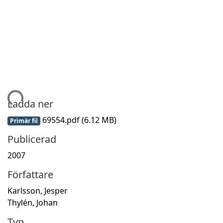
Hämtar...
Ladda ner
69554.pdf
(6.12 MB)
Primär fil
Publicerad
2007
Författare
Karlsson, Jesper
Thylén, Johan
Typ