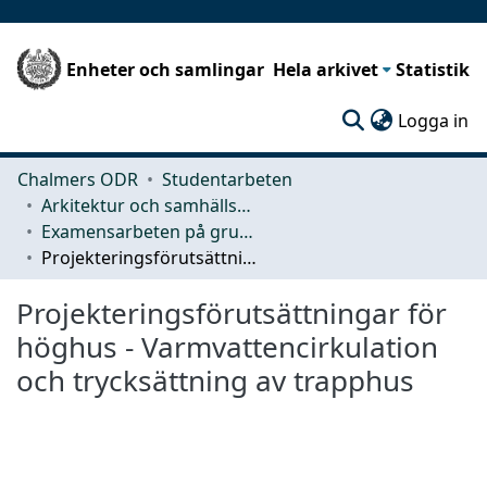
Enheter och samlingar
Hela arkivet
Statistik
(c
Logga in
Chalmers ODR
Studentarbeten
Arkitektur och samhällsbyggnadsteknik (ACE)
Examensarbeten på grundnivå
Projekteringsförutsättningar för höghus - Varmvattencirkulation och trycksättning av trapphus
Projekteringsförutsättningar för
höghus - Varmvattencirkulation
och trycksättning av trapphus