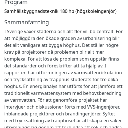
Program
Samhällsbyggnadsteknik 180 hp (högskoleingenjör)
Sammanfattning
I Sverige växer städerna och allt fler vill bo centralt. För
att möjliggöra den ökade graden av urbanisering blir
det allt vanligare att bygga höghus. Det ställer högre
krav på projektörer då problemen blir allt mer
komplexa. För att lösa de problem som uppstår finns
det standarder och föreskrifter att ta hjälp av. I
rapporten har utformningen av varmvattencirkulation
och trycksättning av trapphus studerats för tre olika
höghus. En energianalys har utförts för att jämföra ett
traditionellt varmvattensystem med behovsberedning
av varmvatten. För att genomföra projektet har
intervjuer och diskussioner förts med VVS-ingenjörer,
inblandade projektörer och brandingenjörer. Syftet
med trycksättning av trapphuset är att skapa en säker
utrymningsväg genom att förhindra att rök och andra