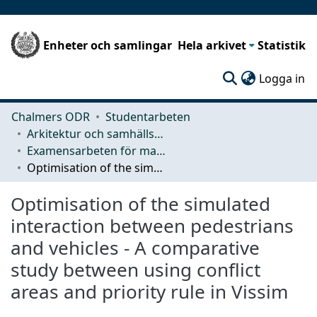
Enheter och samlingar
Hela arkivet
Statistik
(c
Logga in
Chalmers ODR
Studentarbeten
Arkitektur och samhällsbyggnadsteknik (ACE)
Examensarbeten för masterexamen
Optimisation of the simulated interaction between pedestrians and vehicles - A comparative study between using conflict areas and priority rule in Vissim
Optimisation of the simulated
interaction between pedestrians
and vehicles - A comparative
study between using conflict
areas and priority rule in Vissim