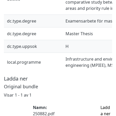
comparative study betwee
areas and priority rule in
dc.type.degree
Examensarbete för mast
dc.type.degree
Master Thesis
dc.type.uppsok
H
Infrastructure and envir
local.programme
engineering (MPIEE), MSc
Ladda ner
Original bundle
Visar
1 - 1 av 1
Namn:
Ladd
250882.pdf
a ner