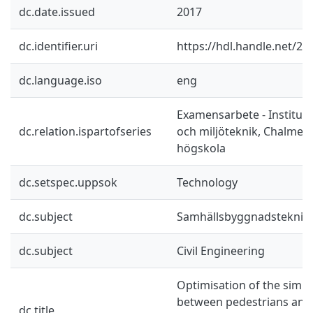
dc.date.issued
2017
dc.identifier.uri
https://hdl.handle.net/2
dc.language.iso
eng
Examensarbete - Instituti
dc.relation.ispartofseries
och miljöteknik, Chalmers
högskola
dc.setspec.uppsok
Technology
dc.subject
Samhällsbyggnadsteknik
dc.subject
Civil Engineering
Optimisation of the simul
between pedestrians and v
dc.title