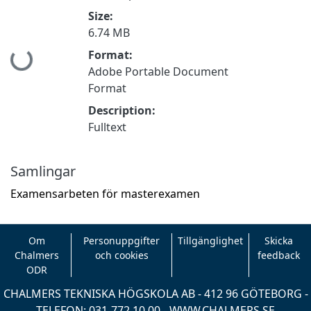
Size:
6.74 MB
Hämtar...
Format:
Adobe Portable Document
Format
Description:
Fulltext
Samlingar
Examensarbeten för masterexamen
Om
Personuppgifter
Tillgänglighet
Skicka
Chalmers
och cookies
feedback
ODR
CHALMERS TEKNISKA HÖGSKOLA AB - 412 96 GÖTEBORG -
TELEFON: 031-772 10 00 -
WWW.CHALMERS.SE