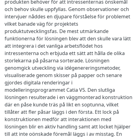
produkten behöver för att intressenternas önskemål
och behov skulle uppfyllas. Genom observationer och
intervjuer nåddes en djupare förståelse för problemet
vilket banade väg för projektets
produktutvecklingsfas. De mest utmärkande
funktionerna för lösningen blev att den skulle vara lätt
att integrera i det vanliga arbetsflödet hos
intressenterna och erbjuda ett sätt att hålla de olika
storlekarna på påsarna sorterade. Lösningen
genomgick utveckling via idégenereringsmetoder,
visualiserade genom skisser på papper och senare
gjordes digitala renderingar i
modelleringsprogrammet Catia V5. Den slutliga
lösningen resulterade i en väggmonterad konstruktion
där en påse kunde träs på likt en soptunna, vilket
tillåter att fler påsar läggs i den första. Ett lock på
konstruktionen medför att interaktionen med
lösningen blir en aktiv handling samt att locket hjälper
till att inte oönskade föremål läggs i av misstag. En