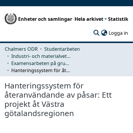
Enheter och samlingar
Hela arkivet
Statistik
(c
Logga in
Chalmers ODR
Studentarbeten
Industri- och materialvetenskap (IMS)
Examensarbeten på grundnivå
Hanteringssystem för återanvändande av påsar: Ett projekt åt Västra götalandsregionen
Hanteringssystem för
återanvändande av påsar: Ett
projekt åt Västra
götalandsregionen