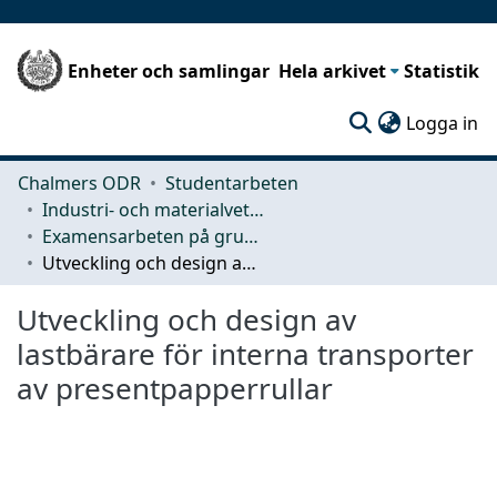
Enheter och samlingar
Hela arkivet
Statistik
(c
Logga in
Chalmers ODR
Studentarbeten
Industri- och materialvetenskap (IMS)
Examensarbeten på grundnivå
Utveckling och design av lastbärare för interna transporter av presentpapperrullar
Utveckling och design av
lastbärare för interna transporter
av presentpapperrullar