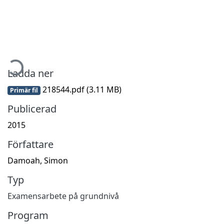
mtar...
Ladda ner
218544.pdf
(3.11 MB)
Primär fil
Publicerad
2015
Författare
Damoah, Simon
Typ
Examensarbete på grundnivå
Program