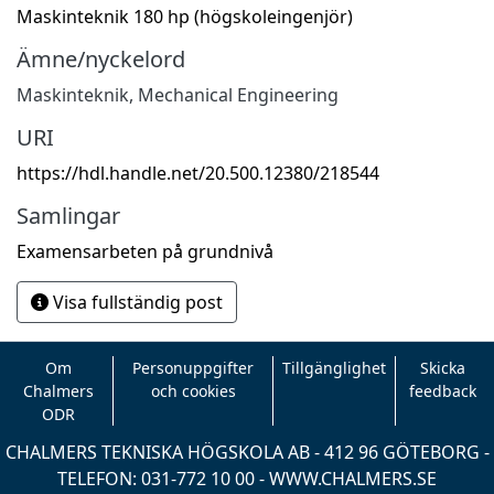
Maskinteknik 180 hp (högskoleingenjör)
Ämne/nyckelord
Maskinteknik
,
Mechanical Engineering
URI
https://hdl.handle.net/20.500.12380/218544
Samlingar
Examensarbeten på grundnivå
Visa fullständig post
Om
Personuppgifter
Tillgänglighet
Skicka
Chalmers
och cookies
feedback
ODR
CHALMERS TEKNISKA HÖGSKOLA AB - 412 96 GÖTEBORG -
TELEFON: 031-772 10 00 -
WWW.CHALMERS.SE