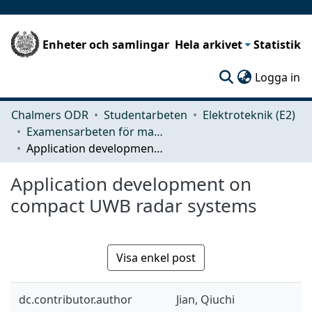
Enheter och samlingar
Hela arkivet
Statistik
(c
Logga in
Chalmers ODR
Studentarbeten
Elektroteknik (E2)
Examensarbeten för masterexamen
Application development on compact UWB radar systems
Application development on
compact UWB radar systems
Visa enkel post
dc.contributor.author
Jian, Qiuchi