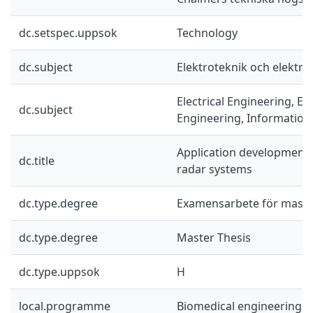
dc.setspec.uppsok
Technology
dc.subject
Elektroteknik och elektro
Electrical Engineering, El
dc.subject
Engineering, Information
Application developmen
dc.title
radar systems
dc.type.degree
Examensarbete för mast
dc.type.degree
Master Thesis
dc.type.uppsok
H
local.programme
Biomedical engineering 