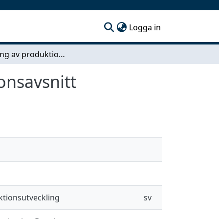
(current)
Logga in
Beräkning av produktionskapacitet i ett produktionsavsnitt
onsavsnitt
ktionsutveckling
sv