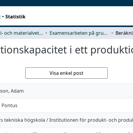
t
Statistik
Industri- och materialvetenskap (IMS)
Examensarbeten på grundnivå
ionskapacitet i ett produkti
Visa enkel post
sson, Adam
 Pontus
s tekniska högskola / Institutionen för produkt- och produ