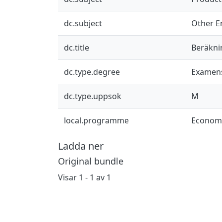
dc.subject
Other E
dc.title
Beräknin
dc.type.degree
Examens
dc.type.uppsok
M
local.programme
Economi
Ladda ner
Original bundle
Visar
1 - 1 av 1