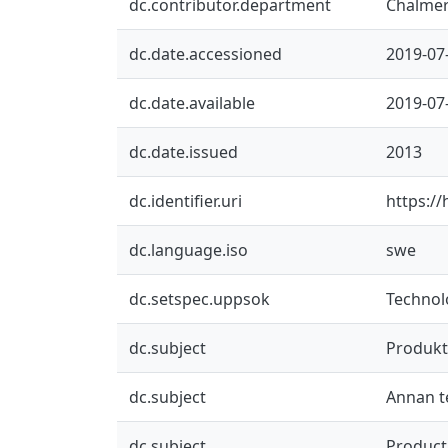
dc.contributor.department
Chalmer
dc.date.accessioned
2019-07
dc.date.available
2019-07
dc.date.issued
2013
dc.identifier.uri
https:/
dc.language.iso
swe
dc.setspec.uppsok
Technol
dc.subject
Produkt
dc.subject
Annan t
dc.subject
Product