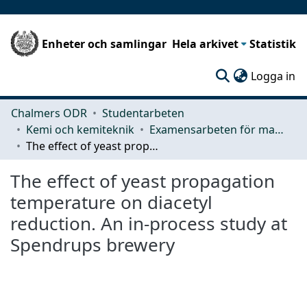
Enheter och samlingar
Hela arkivet
Statistik
(c
Logga in
Chalmers ODR
Studentarbeten
Kemi och kemiteknik
Examensarbeten för masterexamen
The effect of yeast propagation temperature on diacetyl reduction. An in-process study at Spendrups brewery
The effect of yeast propagation
temperature on diacetyl
reduction. An in-process study at
Spendrups brewery