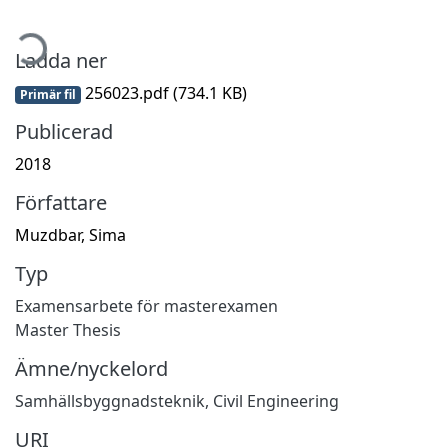
mtar...
Ladda ner
256023.pdf
(734.1 KB)
Primär fil
Publicerad
2018
Författare
Muzdbar, Sima
Typ
Examensarbete för masterexamen
Master Thesis
Ämne/nyckelord
Samhällsbyggnadsteknik
,
Civil Engineering
URI