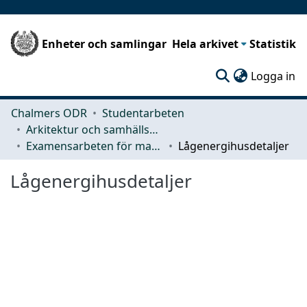
Enheter och samlingar
Hela arkivet
Statistik
(c
Logga in
Chalmers ODR
Studentarbeten
Arkitektur och samhällsbyggnadsteknik (ACE)
Examensarbeten för masterexamen
Lågenergihusdetaljer
Lågenergihusdetaljer