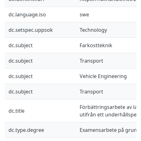
dc.language.iso
swe
dc.setspec.uppsok
Technology
dc.subject
Farkostteknik
dc.subject
Transport
dc.subject
Vehicle Engineering
dc.subject
Transport
Förbättringsarbete av lab
dc.title
utifrån ett underhållsper
dc.type.degree
Examensarbete på grund