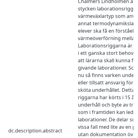
Chalmers Lindholmen är ä
stycken laborationsriggar
värmeväxlartyp som anvä
annat termodynamikslabor
elever ska få en förståel
värmeöverförning mellan 
Laborationsriggarna är 1
i ett ganska stort behov 
att lärarna skall kunna fo
givande laborationer. Som 
nu så finns varken under
eller tillsatt ansvarig för
sköta underhållet. Detta har
riggarna har körts i 15 å
underhåll och byte av tras
som i framtiden kan leda 
laborationer. De delar som
vissa fall med lite av en 
dc.description.abstract
utan dokumentation över