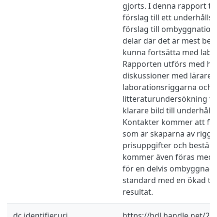
gjorts. I denna rapport tar
förslag till ett underhåll
förslag till ombyggnation
delar där det är mest behö
kunna fortsätta med labo
Rapporten utförs med hjä
diskussioner med lärare
laborationsriggarna och
litteraturundersökning fö
klarare bild till underhåll
Kontakter kommer att fö
som är skaparna av rigg
prisuppgifter och beställ
kommer även föras med 
för en delvis ombyggnad t
standard med en ökad til
resultat.
dc.identifier.uri
https://hdl.handle.net/2