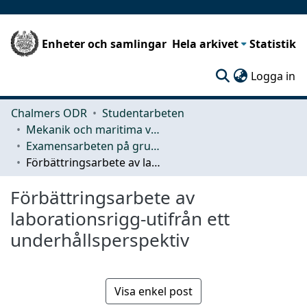
Enheter och samlingar
Hela arkivet
Statistik
(c
Logga in
Chalmers ODR
Studentarbeten
Mekanik och maritima vetenskaper (M2)
Examensarbeten på grundnivå
Förbättringsarbete av laborationsrigg-utifrån ett underhållsperspektiv
Förbättringsarbete av
laborationsrigg-utifrån ett
underhållsperspektiv
Visa enkel post