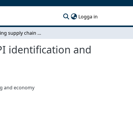
(current)
Logga in
Measuring supply chain performance through KPI identification and evaluation
 identification and
ing and economy