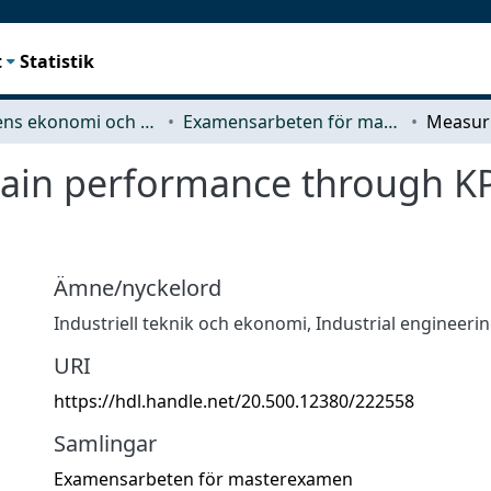
t
Statistik
Teknikens ekonomi och organisation
Examensarbeten för masterexamen
ain performance through KPI
Ämne/nyckelord
Industriell teknik och ekonomi
,
Industrial engineer
URI
https://hdl.handle.net/20.500.12380/222558
Samlingar
Examensarbeten för masterexamen