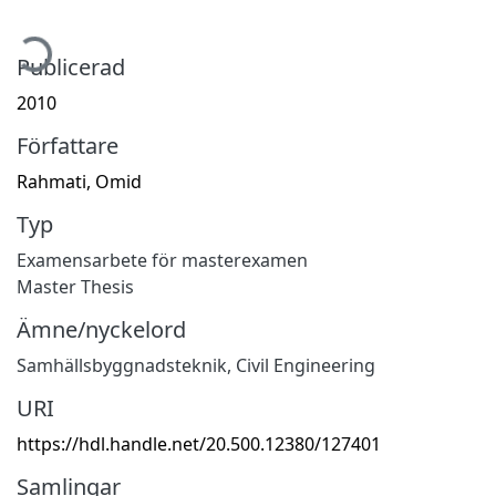
mtar...
Publicerad
2010
Författare
Rahmati, Omid
Typ
Examensarbete för masterexamen
Master Thesis
Ämne/nyckelord
Samhällsbyggnadsteknik
,
Civil Engineering
URI
https://hdl.handle.net/20.500.12380/127401
Samlingar