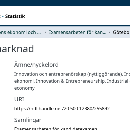
t
Statistik
Teknikens ekonomi och organisation
Examensarbeten för kandidatexamen
marknad
Ämne/nyckelord
Innovation och entreprenörskap (nyttiggörande)
,
In
ekonomi
,
Innovation & Entrepreneurship
,
Industrial
economy
URI
https://hdl.handle.net/20.500.12380/255892
Samlingar
Examensarbeten för kandidatexamen