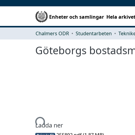
Enheter och samlingar
Hela arkive
Chalmers ODR
Studentarbeten
Göteborgs bostads
Hämtar...
Ladda ner
255892.pdf
(1.87 MB)