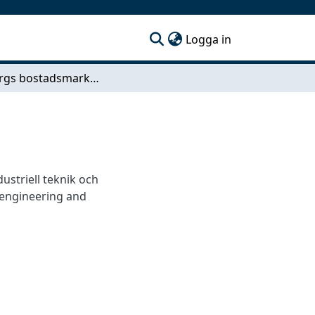
(current)
Logga in
Göteborgs bostadsmarknad
dustriell teknik och
 engineering and