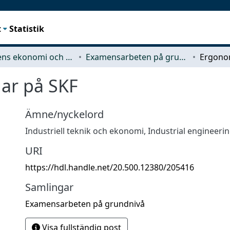
t
Statistik
Teknikens ekonomi och organisation
Examensarbeten på grundnivå
ar på SKF
Ämne/nyckelord
Industriell teknik och ekonomi
,
Industrial engineer
URI
https://hdl.handle.net/20.500.12380/205416
Samlingar
Examensarbeten på grundnivå
Visa fullständig post