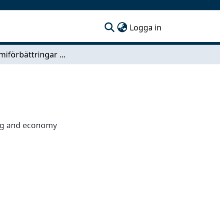
(current)
Logga in
Ergonomiförbättringar på SKF
ing and economy