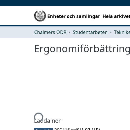
Enheter och samlingar
Hela arkive
Chalmers ODR
Studentarbeten
Ergonomiförbättring
Hämtar...
Ladda ner
205416.pdf
(1.97 MB)