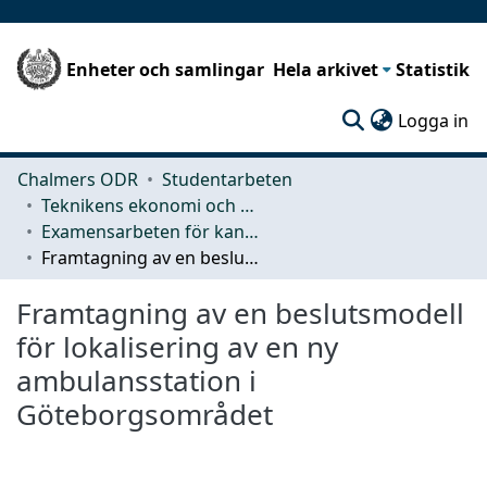
Enheter och samlingar
Hela arkivet
Statistik
(c
Logga in
Chalmers ODR
Studentarbeten
Teknikens ekonomi och organisation
Examensarbeten för kandidatexamen
Framtagning av en beslutsmodell för lokalisering av en ny ambulansstation i Göteborgsområdet
Framtagning av en beslutsmodell
för lokalisering av en ny
ambulansstation i
Göteborgsområdet