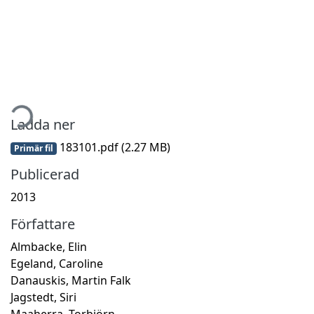
mtar...
Ladda ner
183101.pdf
(2.27 MB)
Primär fil
Publicerad
2013
Författare
Almbacke, Elin
Egeland, Caroline
Danauskis, Martin Falk
Jagstedt, Siri
Maaherra, Torbjörn