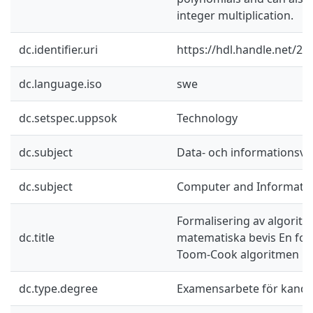
integer multiplication.
dc.identifier.uri
https://hdl.handle.net/2
dc.language.iso
swe
dc.setspec.uppsok
Technology
dc.subject
Data- och informationsv
dc.subject
Computer and Informatio
Formalisering av algorit
dc.title
matematiska bevis En for
Toom-Cook algoritmen i 
dc.type.degree
Examensarbete för kand