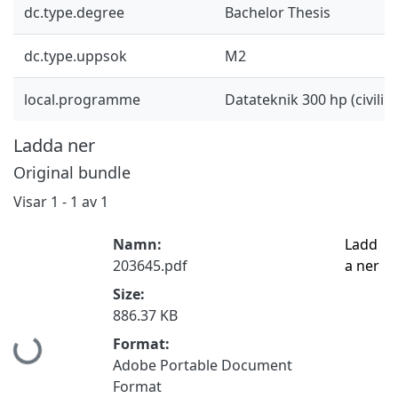
dc.type.degree
Bachelor Thesis
dc.type.uppsok
M2
local.programme
Datateknik 300 hp (civilin
Ladda ner
Original bundle
Visar
1 - 1 av 1
Namn:
Ladd
203645.pdf
a ner
Size:
886.37 KB
Hämtar...
Format:
Adobe Portable Document
Format