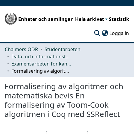
Enheter och samlingar
Hela arkivet
Statistik
(c
Logga in
Chalmers ODR
Studentarbeten
Data- och informationsteknik (CSE)
Examensarbeten för kandidatexamen
Formalisering av algoritmer och matematiska bevis En formalisering av Toom-Cook algoritmen i Coq med SSReflect
Formalisering av algoritmer och
matematiska bevis En
formalisering av Toom-Cook
algoritmen i Coq med SSReflect