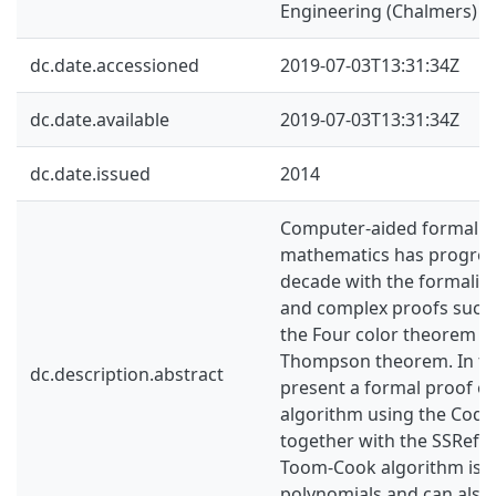
Engineering (Chalmers)
dc.date.accessioned
2019-07-03T13:31:34Z
dc.date.available
2019-07-03T13:31:34Z
dc.date.issued
2014
Computer-aided formaliza
mathematics has progress
decade with the formaliza
and complex proofs such 
the Four color theorem an
Thompson theorem. In th
dc.description.abstract
present a formal proof o
algorithm using the Coq p
together with the SSRefle
Toom-Cook algorithm is u
polynomials and can also