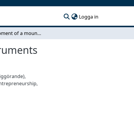
(current)
Logga in
Development of a mounting device for laser instruments
truments
tiggörande)
,
ntrepreneurship
,