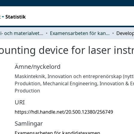
t
Statistik
Industri- och materialvetenskap (IMS)
Examensarbeten för kandidatexamen
unting device for laser ins
Ämne/nyckelord
Maskinteknik
,
Innovation och entreprenörskap (nyt
Produktion
,
Mechanical Engineering
,
Innovation & E
Production
URI
https://hdl.handle.net/20.500.12380/256749
Samlingar
Examensarbeten för kandidatexamen