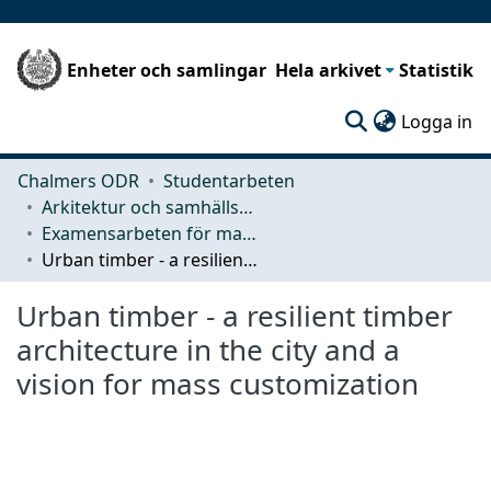
Enheter och samlingar
Hela arkivet
Statistik
(c
Logga in
Chalmers ODR
Studentarbeten
Arkitektur och samhällsbyggnadsteknik (ACE)
Examensarbeten för masterexamen
Urban timber - a resilient timber architecture in the city and a vision for mass customization
Urban timber - a resilient timber
architecture in the city and a
vision for mass customization