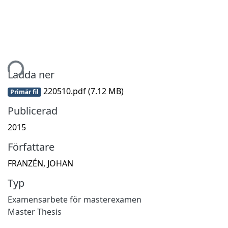
mtar...
Ladda ner
220510.pdf
(7.12 MB)
Primär fil
Publicerad
2015
Författare
FRANZÉN, JOHAN
Typ
Examensarbete för masterexamen
Master Thesis