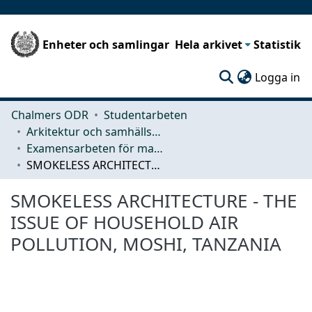
Enheter och samlingar
Hela arkivet
Statistik
(c
Logga in
Chalmers ODR
Studentarbeten
Arkitektur och samhällsbyggnadsteknik (ACE)
Examensarbeten för masterexamen
SMOKELESS ARCHITECTURE - THE ISSUE OF HOUSEHOLD AIR POLLUTION, MOSHI, TANZANIA
SMOKELESS ARCHITECTURE - THE
ISSUE OF HOUSEHOLD AIR
POLLUTION, MOSHI, TANZANIA