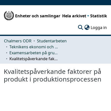
Enheter och samlingar
Hela arkivet
Statistik
(c
Logga in
Chalmers ODR
Studentarbeten
Teknikens ekonomi och organisation
Examensarbeten på grundnivå
Kvalitetspåverkande faktorer på produkt i produktionsprocessen
Kvalitetspåverkande faktorer på
produkt i produktionsprocessen