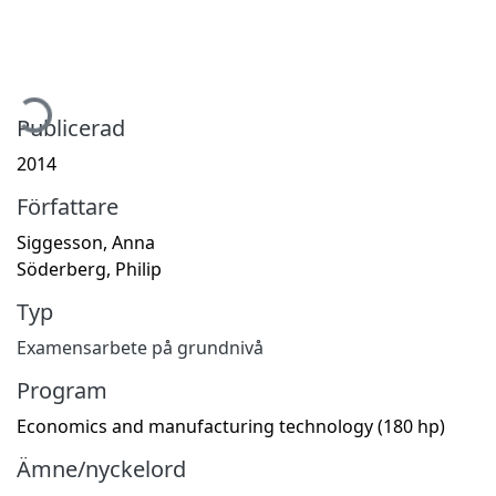
mtar...
Publicerad
2014
Författare
Siggesson, Anna
Söderberg, Philip
Typ
Examensarbete på grundnivå
Program
Economics and manufacturing technology (180 hp)
Ämne/nyckelord