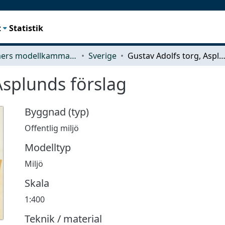
t
Statistik
Chalmers modellkammare
Sverige
Gustav Adolfs torg, Asplunds förs
Asplunds förslag
Byggnad (typ)
Offentlig miljö
Modelltyp
Miljö
Skala
1:400
Teknik / material