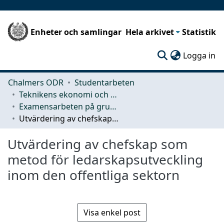
Enheter och samlingar
Hela arkivet
Statistik
(c
Logga in
Chalmers ODR
Studentarbeten
Teknikens ekonomi och organisation
Examensarbeten på grundnivå
Utvärdering av chefskap som metod för ledarskapsutveckling inom den offentliga sektorn
Utvärdering av chefskap som
metod för ledarskapsutveckling
inom den offentliga sektorn
Visa enkel post