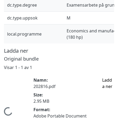
dc.type.degree
Examensarbete på grund
dc.type.uppsok
M
Economics and manufactu
local.programme
(180 hp)
Ladda ner
Original bundle
Visar
1 - 1 av 1
Namn:
Ladd
202816.pdf
a ner
Size:
2.95 MB
Format:
Hämtar...
Adobe Portable Document