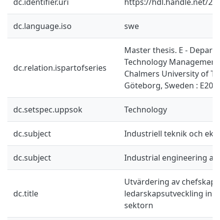
dc.identifier.uri
https://hdl.handle.net/2
dc.language.iso
swe
Master thesis. E - Depart
Technology Management 
dc.relation.ispartofseries
Chalmers University of T
Göteborg, Sweden : E201
dc.setspec.uppsok
Technology
dc.subject
Industriell teknik och ek
dc.subject
Industrial engineering a
Utvärdering av chefskap
dc.title
ledarskapsutveckling ino
sektorn