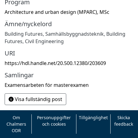
Program
Architecture and urban design (MPARC), MSc
Ämne/nyckelord
Building Futures
,
Samhällsbyggnadsteknik
,
Building
Futures
,
Civil Engineering
URI
https://hdl.handle.net/20.500.12380/203609
Samlingar
Examensarbeten för masterexamen
Visa fullständig post
Om
Personuppgifter
Tillgänglighet
Skicka
Chalmers
och cookies
feedback
ODR