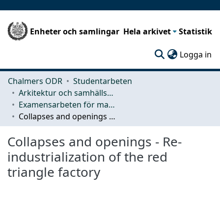
Enheter och samlingar
Hela arkivet
Statistik
(c
Logga in
Chalmers ODR
Studentarbeten
Arkitektur och samhällsbyggnadsteknik (ACE)
Examensarbeten för masterexamen
Collapses and openings - Re-industrialization of the red triangle factory
Collapses and openings - Re-
industrialization of the red
triangle factory