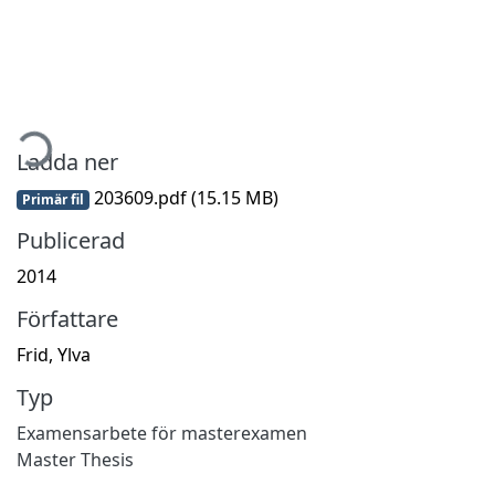
mtar...
Ladda ner
203609.pdf
(15.15 MB)
Primär fil
Publicerad
2014
Författare
Frid, Ylva
Typ
Examensarbete för masterexamen
Master Thesis