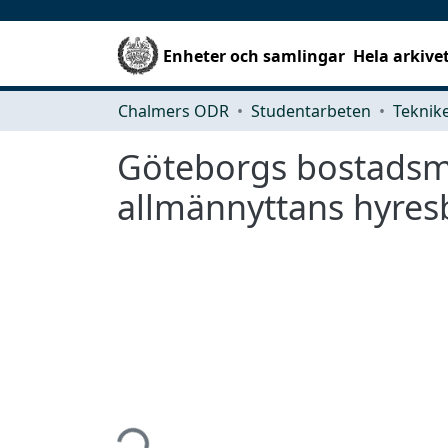
Enheter och samlingar
Hela arkive
Chalmers ODR
Studentarbeten
Göteborgs bostadsma
allmännyttans hyres
Hämtar...