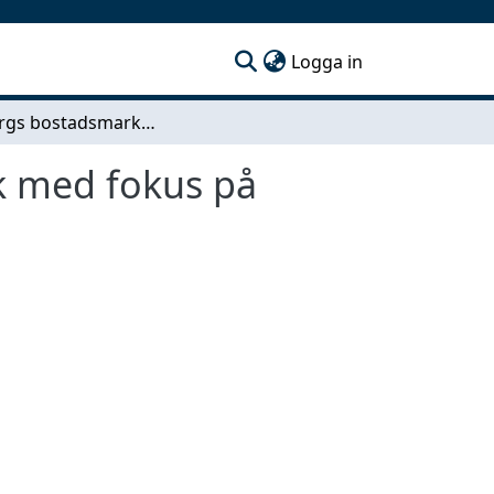
(current)
Logga in
Göteborgs bostadsmarknad En analys av statistik med fokus på allmännyttans hyresbestånd
k med fokus på