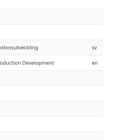
ktionsutveckling
sv
Production Development
en