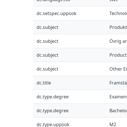
dc.setspec.uppsok
Technol
dc.subject
Produkt
dc.subject
Övrig a
dc.subject
Product
dc.subject
Other E
dc.title
Framstäl
dc.type.degree
Examens
dc.type.degree
Bachelo
dc.type.uppsok
M2