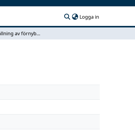
(current)
Logga in
Framställning av förnybart flygbränsle från alger