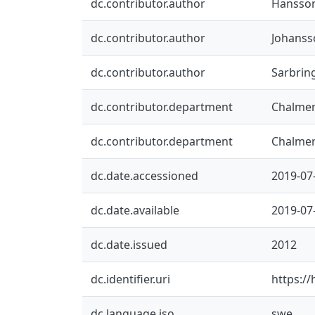
dc.contributor.author
Hansson
dc.contributor.author
Johanss
dc.contributor.author
Sarbrin
dc.contributor.department
Chalmer
dc.contributor.department
Chalmer
dc.date.accessioned
2019-07
dc.date.available
2019-07
dc.date.issued
2012
dc.identifier.uri
https:/
dc.language.iso
swe