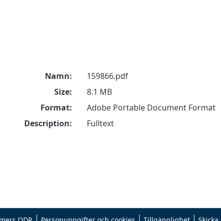
Namn:
159866.pdf
Size:
8.1 MB
Format:
Adobe Portable Document Format
Description:
Fulltext
mers ODR
Personuppgifter och cookies
Tillgänglighet
Skicka