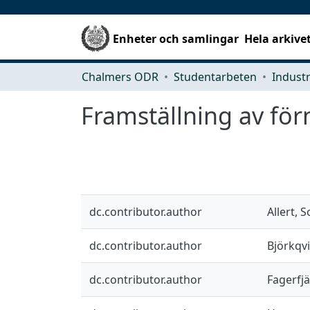
Enheter och samlingar
Hela arkive
Chalmers ODR
Studentarbeten
Framställning av för
dc.contributor.author
Allert, S
dc.contributor.author
Björkqv
dc.contributor.author
Fagerfjäl