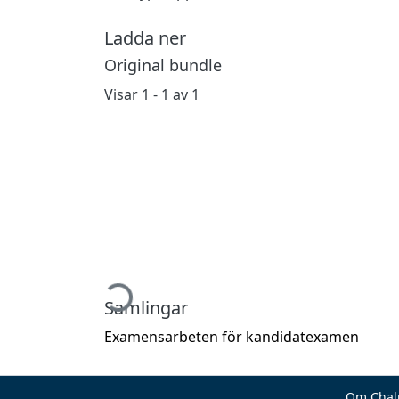
Ladda ner
Original bundle
Visar
1 - 1 av 1
Hämtar...
Samlingar
Examensarbeten för kandidatexamen
Om Chal