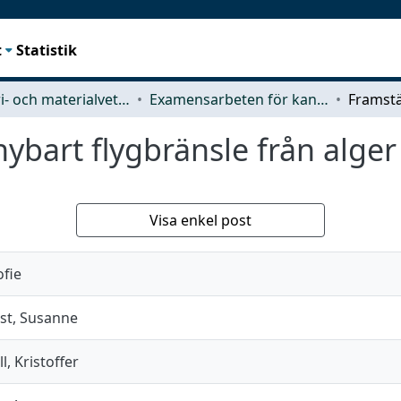
t
Statistik
Industri- och materialvetenskap (IMS)
Examensarbeten för kandidatexamen
nybart flygbränsle från alger
Visa enkel post
ofie
ist, Susanne
l, Kristoffer