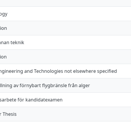
ogy
ion
nnan teknik
ion
ngineering and Technologies not elsewhere specified
lning av förnybart flygbränsle från alger
arbete för kandidatexamen
r Thesis