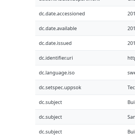
dc.date.accessioned
201
dc.date.available
201
dc.date.issued
20
dc.identifier.uri
htt
dc.language.iso
sw
dc.setspec.uppsok
Te
dc.subject
Bui
dc.subject
Sa
dc.subject
Bui