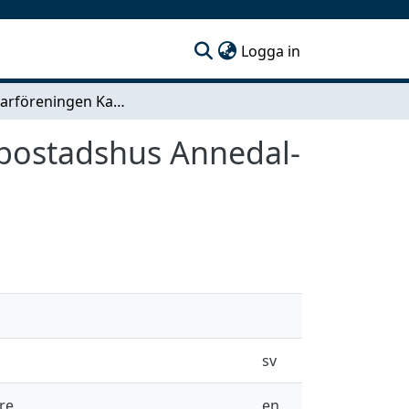
(current)
Logga in
Företagarföreningen Kamraterna Göteborg. Flerbostadshus Annedal-HSB
rbostadshus Annedal-
sv
re
en