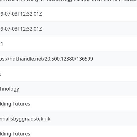
9-07-03T12:32:01Z
9-07-03T12:32:01Z
11
ps://hdl.handle.net/20.500.12380/136599
e
chnology
lding Futures
mhällsbyggnadsteknik
lding Futures