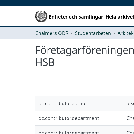
Enheter och samlingar
Hela arkive
Chalmers ODR
Studentarbeten
Företagarföreningen
HSB
dc.contributor.author
Jos
dc.contributor.department
Cha
dc.contributor.department
Cha