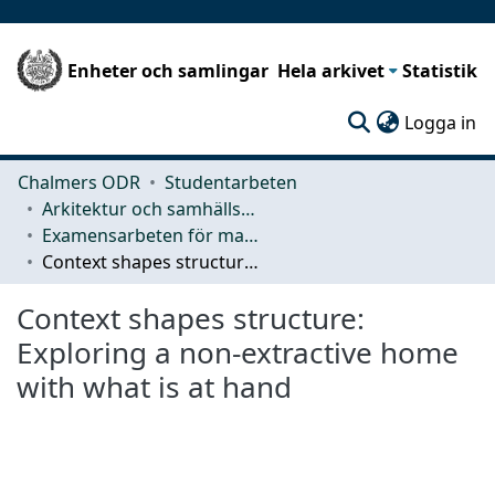
Enheter och samlingar
Hela arkivet
Statistik
(c
Logga in
Chalmers ODR
Studentarbeten
Arkitektur och samhällsbyggnadsteknik (ACE)
Examensarbeten för masterexamen
Context shapes structure: Exploring a non-extractive home with what is at hand
Context shapes structure:
Exploring a non-extractive home
with what is at hand