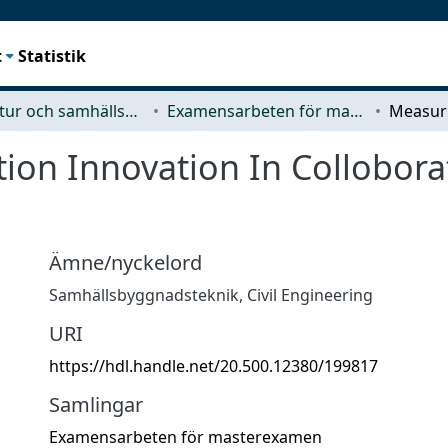
t
Statistik
Arkitektur och samhällsbyggnadsteknik (ACE)
Examensarbeten för masterexamen
ion Innovation In Collobora
Ämne/nyckelord
Samhällsbyggnadsteknik
,
Civil Engineering
URI
https://hdl.handle.net/20.500.12380/199817
Samlingar
Examensarbeten för masterexamen