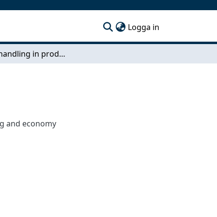
(current)
Logga in
Failure handling in product development
ing and economy