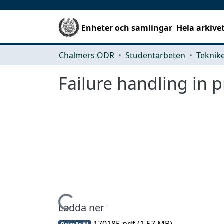
Enheter och samlingar
Hela arkive
Chalmers ODR
Studentarbeten
Failure handling in
Hämtar...
Ladda ner
170185.pdf
(1.57 MB)