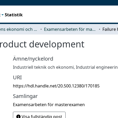
t
Statistik
Teknikens ekonomi och organisation
Examensarbeten för masterexamen
 product development
Ämne/nyckelord
Industriell teknik och ekonomi
,
Industrial engineer
URI
https://hdl.handle.net/20.500.12380/170185
Samlingar
Examensarbeten för masterexamen
Visa fullständig post