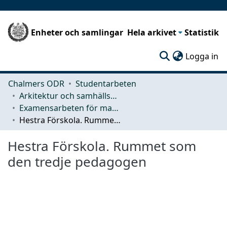
Enheter och samlingar
Hela arkivet
Statistik
(c
Logga in
Chalmers ODR
Studentarbeten
Arkitektur och samhällsbyggnadsteknik (ACE)
Examensarbeten för masterexamen
Hestra Förskola. Rummet som den tredje pedagogen
Hestra Förskola. Rummet som
den tredje pedagogen