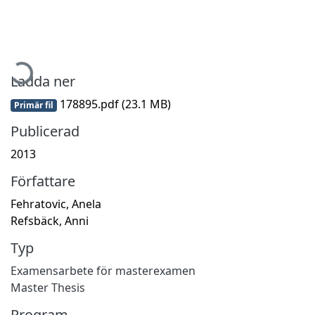
ämtar...
Ladda ner
178895.pdf
(23.1 MB)
Primär fil
Publicerad
2013
Författare
Fehratovic, Anela
Refsbäck, Anni
Typ
Examensarbete för masterexamen
Master Thesis
Program