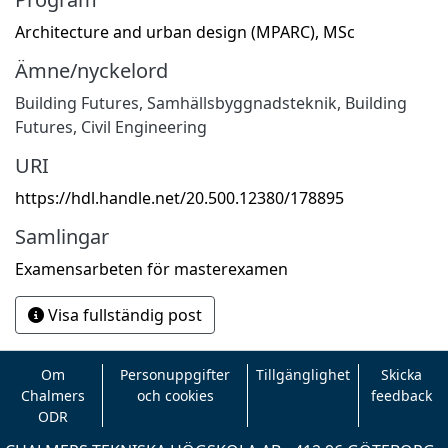
Architecture and urban design (MPARC), MSc
Ämne/nyckelord
Building Futures
,
Samhällsbyggnadsteknik
,
Building
Futures
,
Civil Engineering
URI
https://hdl.handle.net/20.500.12380/178895
Samlingar
Examensarbeten för masterexamen
Visa fullständig post
Om
Personuppgifter
Tillgänglighet
Skicka
Chalmers
och cookies
feedback
ODR