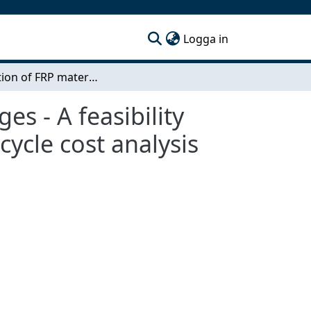
(current)
Logga in
Application of FRP materials in Culvert Road Bridges - A feasibility study with focus on mechanical behavior and lifecycle cost analysis
es - A feasibility
ycle cost analysis