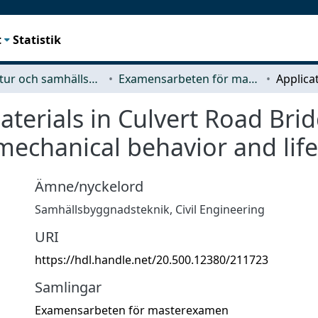
t
Statistik
Arkitektur och samhällsbyggnadsteknik (ACE)
Examensarbeten för masterexamen
terials in Culvert Road Bridg
mechanical behavior and lifec
Ämne/nyckelord
Samhällsbyggnadsteknik
,
Civil Engineering
URI
https://hdl.handle.net/20.500.12380/211723
Samlingar
Examensarbeten för masterexamen