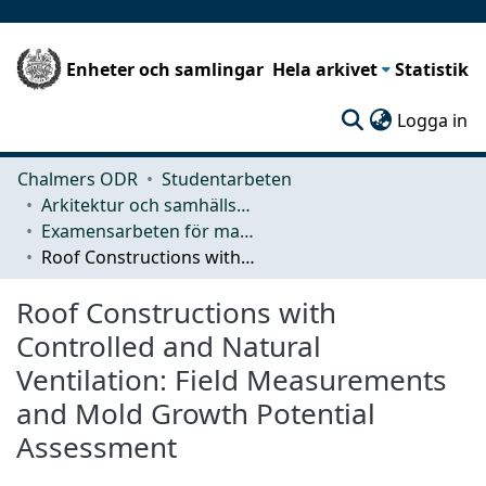
Enheter och samlingar
Hela arkivet
Statistik
(c
Logga in
Chalmers ODR
Studentarbeten
Arkitektur och samhällsbyggnadsteknik (ACE)
Examensarbeten för masterexamen
Roof Constructions with Controlled and Natural Ventilation: Field Measurements and Mold Growth Potential Assessment
Roof Constructions with
Controlled and Natural
Ventilation: Field Measurements
and Mold Growth Potential
Assessment