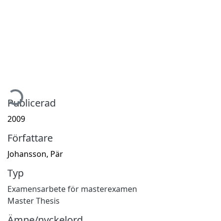
mtar...
Publicerad
2009
Författare
Johansson, Pär
Typ
Examensarbete för masterexamen
Master Thesis
Ämne/nyckelord