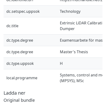
dc.setspec.uppsok
Technology
Extrinsic LiDAR Calibrati
dc.title
Dumper
dc.type.degree
Examensarbete för mast
dc.type.degree
Master's Thesis
dc.type.uppsok
H
Systems, control and mec
local.programme
(MPSYS), MSc
Ladda ner
Original bundle