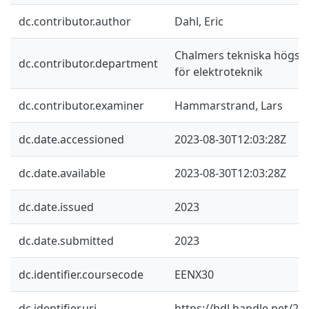
dc.contributor.author
Dahl, Eric
Chalmers tekniska högskol
dc.contributor.department
för elektroteknik
dc.contributor.examiner
Hammarstrand, Lars
dc.date.accessioned
2023-08-30T12:03:28Z
dc.date.available
2023-08-30T12:03:28Z
dc.date.issued
2023
dc.date.submitted
2023
dc.identifier.coursecode
EENX30
dc.identifier.uri
https://hdl.handle.net/2