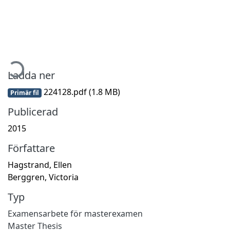
mtar...
Ladda ner
224128.pdf
(1.8 MB)
Primär fil
Publicerad
2015
Författare
Hagstrand, Ellen
Berggren, Victoria
Typ
Examensarbete för masterexamen
Master Thesis