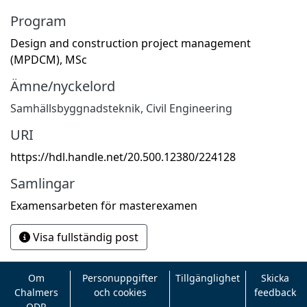
Program
Design and construction project management
(MPDCM), MSc
Ämne/nyckelord
Samhällsbyggnadsteknik
,
Civil Engineering
URI
https://hdl.handle.net/20.500.12380/224128
Samlingar
Examensarbeten för masterexamen
Visa fullständig post
Om
Personuppgifter
Tillgänglighet
Skicka
Chalmers
och cookies
feedback
ODR