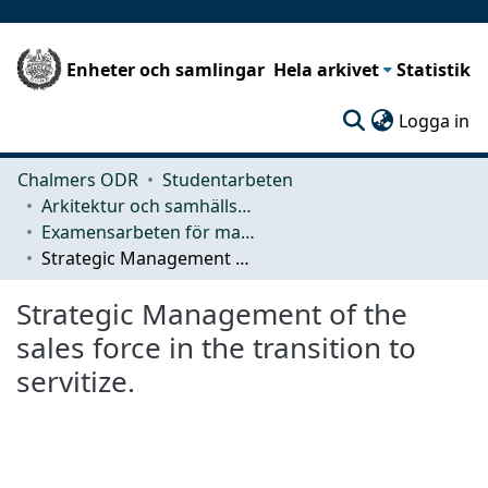
Enheter och samlingar
Hela arkivet
Statistik
(c
Logga in
Chalmers ODR
Studentarbeten
Arkitektur och samhällsbyggnadsteknik (ACE)
Examensarbeten för masterexamen
Strategic Management of the sales force in the transition to servitize.
Strategic Management of the
sales force in the transition to
servitize.