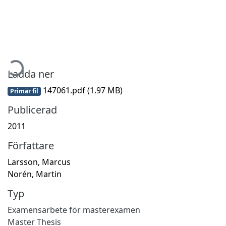
mtar...
Ladda ner
147061.pdf
(1.97 MB)
Primär fil
Publicerad
2011
Författare
Larsson, Marcus
Norén, Martin
Typ
Examensarbete för masterexamen
Master Thesis