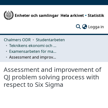
Enheter och samlingar
Hela arkivet
Statistik
(c
Logga in
Chalmers ODR
Studentarbeten
Teknikens ekonomi och organisation
Examensarbeten för masterexamen
Assessment and improvement of QJ problem solving process with respect to Six Sigma
Assessment and improvement of
QJ problem solving process with
respect to Six Sigma