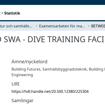
t
Statistik
Arkitektur och samhällsbyggnadsteknik (ACE)
Examensarbeten för masterexamen
WA - DIVE TRAINING FACIL
Ämne/nyckelord
Building Futures
,
Samhällsbyggnadsteknik
,
Building
Engineering
URI
https://hdl.handle.net/20.500.12380/225304
Samlingar