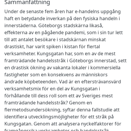
Sammanfattning
Under de senaste fem åren har e-handelns uppgång
haft en betydande inverkan på den fysiska handeln i
innerstäderna. Göteborgs stadskärna likaså,
effekterna av en pågående pandemi, som i sin tur lett
till att antalet besökare i stadskärnan minskat
drastiskt, har varit spiken i kistan för flertal
verksamheter. Kungsgatan har, som en av de mest
framträdande handelsstråk i Göteborgs innerstad, sett
en drastisk ökning av vakanta lokaler i kommersiella
fastigheter som en konsekvens av människors
ändrade köpbeteenden. Vad är en eftersträvansvärd
verksamhetsmix för en del av Kungsgatan i
förhållande till dess roll som ett av Sveriges mest
framträdande handelsstråk? Genom en
flermetodsundersökning, syftar denna fallstudie att
identifiera utvecklingsmöjligheter för ett stråk på
Kungsgatan. Genom att analysera nyckelfaktorer för
framgångsrika verksamheter och handelsstråk,