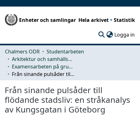
Enheter och samlingar
Hela arkivet
Statistik
(c
Logga in
Chalmers ODR
Studentarbeten
Arkitektur och samhällsbyggnadsteknik (ACE)
Examensarbeten på grundnivå
Från sinande pulsåder till flödande stadsliv: en stråkanalys av Kungsgatan i Göteborg
Från sinande pulsåder till
flödande stadsliv: en stråkanalys
av Kungsgatan i Göteborg