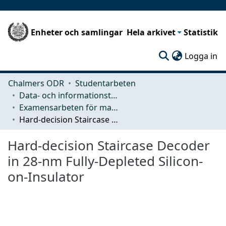
Enheter och samlingar
Hela arkivet
Statistik
(c
Logga in
Chalmers ODR
Studentarbeten
Data- och informationsteknik (CSE)
Examensarbeten för masterexamen
Hard-decision Staircase Decoder in 28-nm Fully-Depleted Silicon-on-Insulator
Hard-decision Staircase Decoder
in 28-nm Fully-Depleted Silicon-
on-Insulator