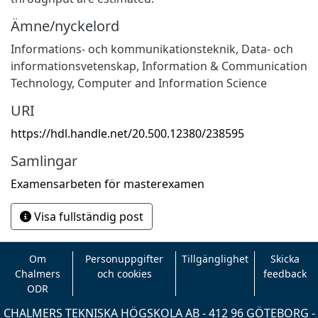
Ämne/nyckelord
Informations- och kommunikationsteknik
,
Data- och
informationsvetenskap
,
Information & Communication
Technology
,
Computer and Information Science
URI
https://hdl.handle.net/20.500.12380/238595
Samlingar
Examensarbeten för masterexamen
Visa fullständig post
Om
Personuppgifter
Tillgänglighet
Skicka
Chalmers
och cookies
feedback
ODR
CHALMERS TEKNISKA HÖGSKOLA AB - 412 96 GÖTEBORG -