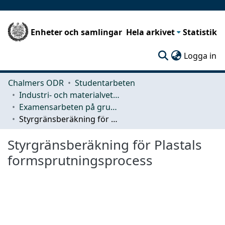
Enheter och samlingar
Hela arkivet
Statistik
(c
Logga in
Chalmers ODR
Studentarbeten
Industri- och materialvetenskap (IMS)
Examensarbeten på grundnivå
Styrgränsberäkning för Plastals formsprutningsprocess
Styrgränsberäkning för Plastals
formsprutningsprocess