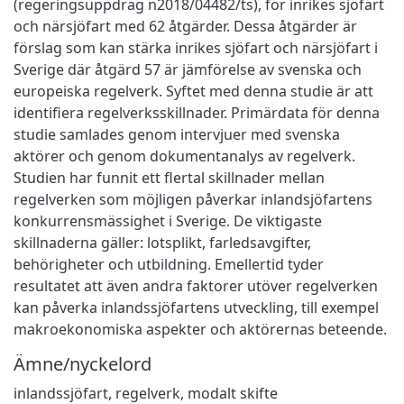
(regeringsuppdrag n2018/04482/ts), för inrikes sjöfart
och närsjöfart med 62 åtgärder. Dessa åtgärder är
förslag som kan stärka inrikes sjöfart och närsjöfart i
Sverige där åtgärd 57 är jämförelse av svenska och
europeiska regelverk. Syftet med denna studie är att
identifiera regelverksskillnader. Primärdata för denna
studie samlades genom intervjuer med svenska
aktörer och genom dokumentanalys av regelverk.
Studien har funnit ett flertal skillnader mellan
regelverken som möjligen påverkar inlandsjöfartens
konkurrensmässighet i Sverige. De viktigaste
skillnaderna gäller: lotsplikt, farledsavgifter,
behörigheter och utbildning. Emellertid tyder
resultatet att även andra faktorer utöver regelverken
kan påverka inlandssjöfartens utveckling, till exempel
makroekonomiska aspekter och aktörernas beteende.
Ämne/nyckelord
inlandssjöfart
,
regelverk
,
modalt skifte