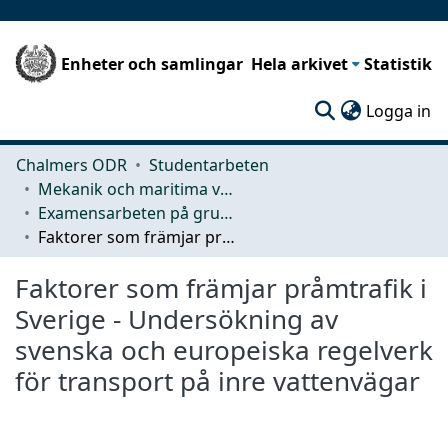
Enheter och samlingar
Hela arkivet
Statistik
(c
Logga in
Chalmers ODR
Studentarbeten
Mekanik och maritima vetenskaper (M2)
Examensarbeten på grundnivå
Faktorer som främjar pråmtrafik i Sverige - Undersökning av svenska och europeiska regelverk för transport på inre vattenvägar
Faktorer som främjar pråmtrafik i
Sverige - Undersökning av
svenska och europeiska regelverk
för transport på inre vattenvägar