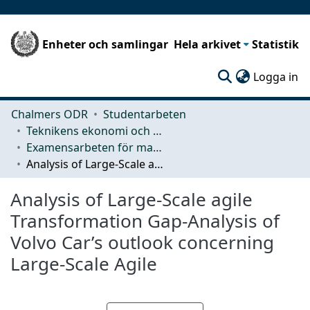
Enheter och samlingar
Hela arkivet
Statistik
(c
Logga in
Chalmers ODR
Studentarbeten
Teknikens ekonomi och organisation
Examensarbeten för masterexamen
Analysis of Large-Scale agile Transformation Gap-Analysis of Volvo Car’s outlook concerning Large-Scale Agile
Analysis of Large-Scale agile
Transformation Gap-Analysis of
Volvo Car’s outlook concerning
Large-Scale Agile