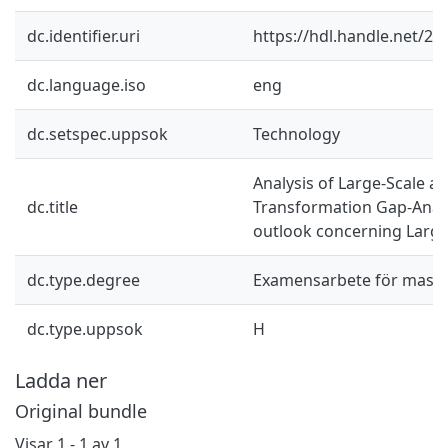
dc.identifier.uri
https://hdl.handle.net/2
dc.language.iso
eng
dc.setspec.uppsok
Technology
Analysis of Large-Scale ag
dc.title
Transformation Gap-Analy
outlook concerning Large
dc.type.degree
Examensarbete för mast
dc.type.uppsok
H
Ladda ner
Original bundle
Visar
1 - 1 av 1