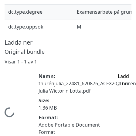
dc.type.degree
Examensarbete på grund
dc.type.uppsok
M
Ladda ner
Original bundle
Visar
1 - 1 av 1
Namn:
Ladd
thurénjulia_22481_620876_ACEX20_Thurén
a ner
Julia Wictorin Lotta.pdf
Size:
1.36 MB
Hämtar...
Format:
Adobe Portable Document
Format