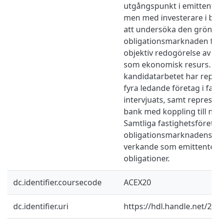
utgångspunkt i emittenter
men med investerare i bea
att undersöka den gröna
obligationsmarknaden för
objektiv redogörelse av g
som ekonomisk resurs. F
kandidatarbetet har repr
fyra ledande företag i fa
intervjuats, samt represe
bank med koppling till m
Samtliga fastighetsföretag
obligationsmarknadens u
verkande som emittenter
obligationer.
dc.identifier.coursecode
ACEX20
dc.identifier.uri
https://hdl.handle.net/2