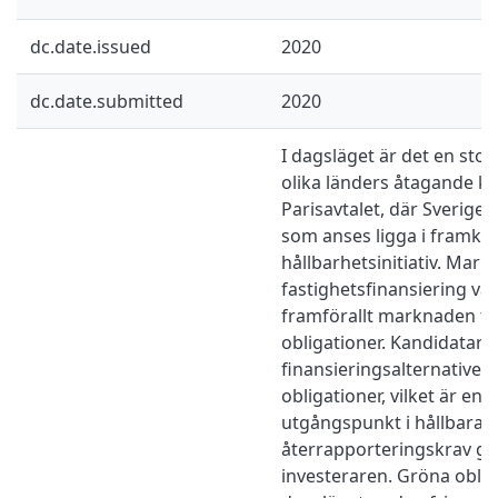
dc.date.issued
2020
dc.date.submitted
2020
I dagsläget är det en stor 
olika länders åtagande kop
Parisavtalet, där Sverige ä
som anses ligga i framkan
hållbarhetsinitiativ. Mar
fastighetsfinansiering vä
framförallt marknaden f
obligationer. Kandidatar
finansieringsalternativet
obligationer, vilket är en
utgångspunkt i hållbara 
återrapporteringskrav g
investeraren. Gröna oblig