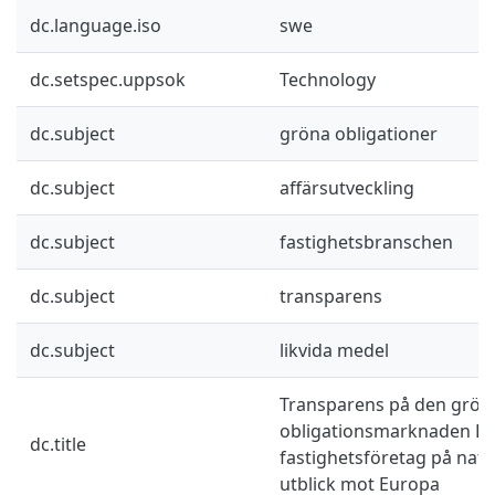
dc.language.iso
swe
dc.setspec.uppsok
Technology
dc.subject
gröna obligationer
dc.subject
affärsutveckling
dc.subject
fastighetsbranschen
dc.subject
transparens
dc.subject
likvida medel
Transparens på den grön
obligationsmarknaden En
dc.title
fastighetsföretag på nati
utblick mot Europa