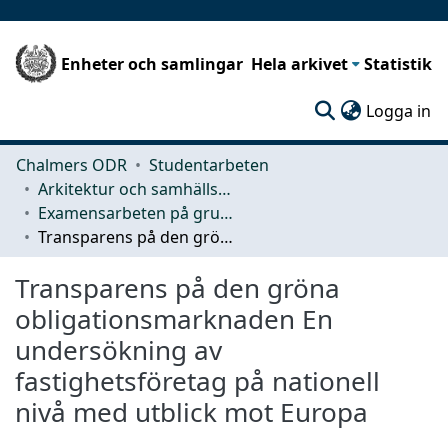
Enheter och samlingar
Hela arkivet
Statistik
(c
Logga in
Chalmers ODR
Studentarbeten
Arkitektur och samhällsbyggnadsteknik (ACE)
Examensarbeten på grundnivå
Transparens på den gröna obligationsmarknaden En undersökning av fastighetsföretag på nationell nivå med utblick mot Europa
Transparens på den gröna
obligationsmarknaden En
undersökning av
fastighetsföretag på nationell
nivå med utblick mot Europa