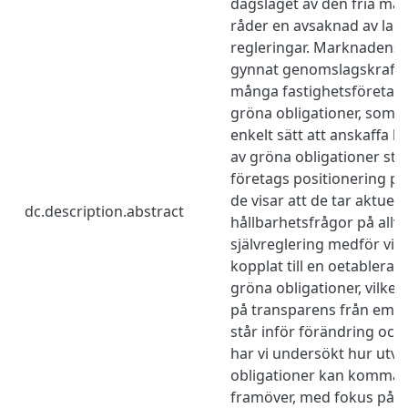
dagsläget av den fria ma
råder en avsaknad av lag
regleringar. Marknadens s
gynnat genomslagskrafte
många fastighetsföretag 
gröna obligationer, som e
enkelt sätt att anskaffa ka
av gröna obligationer st
företags positionering p
de visar att de tar aktuell
dc.description.abstract
hållbarhetsfrågor på allv
självreglering medför vis
kopplat till en oetablerad
gröna obligationer, vilket
på transparens från emit
står inför förändring och
har vi undersökt hur utv
obligationer kan komma a
framöver, med fokus på 