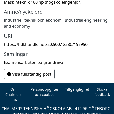
Maskinteknik 180 hp (högskoleingenjör)
Ämne/nyckelord
Industriell teknik och ekonomi
,
Industrial engineering
and economy
URI
https://hdl.handle.net/20.500.12380/195956
Samlingar
Examensarbeten på grundnivå
Visa fullständig post
Om
Personuppgifter
Tillgänglighet
Skicka
Chalmers
och cookies
feedback
ODR
CHALMERS TEKNISKA HÖGSKOLA AB - 412 96 GÖTEBORG -