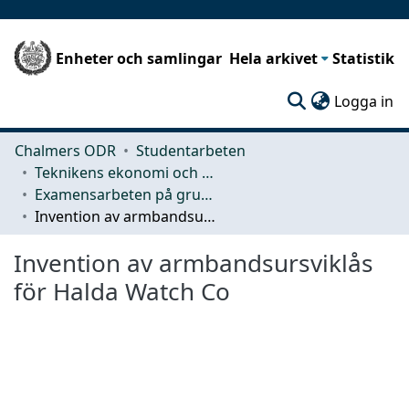
Enheter och samlingar
Hela arkivet
Statistik
(c
Logga in
Chalmers ODR
Studentarbeten
Teknikens ekonomi och organisation
Examensarbeten på grundnivå
Invention av armbandsursviklås för Halda Watch Co
Invention av armbandsursviklås
för Halda Watch Co