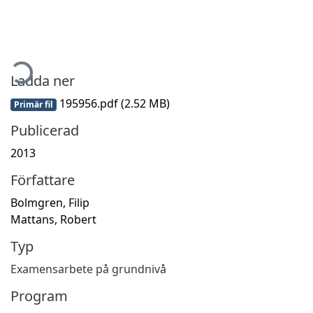
mtar...
Ladda ner
195956.pdf
(2.52 MB)
Primär fil
Publicerad
2013
Författare
Bolmgren, Filip
Mattans, Robert
Typ
Examensarbete på grundnivå
Program