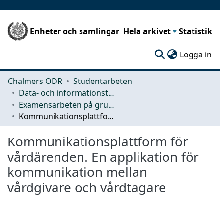
Enheter och samlingar
Hela arkivet
Statistik
(c
Logga in
Chalmers ODR
Studentarbeten
Data- och informationsteknik (CSE)
Examensarbeten på grundnivå
Kommunikationsplattform för vårdärenden. En applikation för kommunikation mellan vårdgivare och vårdtagare
Kommunikationsplattform för
vårdärenden. En applikation för
kommunikation mellan
vårdgivare och vårdtagare